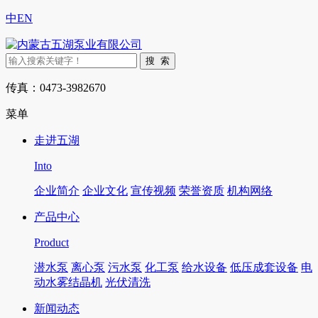
中
EN
传真：0473-3982670
菜单
走进五湖
Into
企业简介
企业文化
宣传视频
荣誉资质
机构网络
产品中心
Product
潜水泵
离心泵
污水泵
化工泵
给水设备
低压成套设备
电
动水雾结晶机
光伏清洗
新闻动态