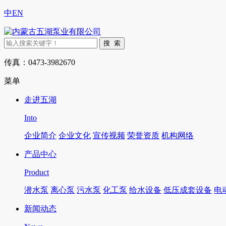
中
EN
传真：0473-3982670
菜单
走进五湖
Into
企业简介
企业文化
宣传视频
荣誉资质
机构网络
产品中心
Product
潜水泵
离心泵
污水泵
化工泵
给水设备
低压成套设备
电
新闻动态