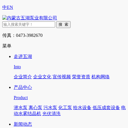
中
EN
传真：0473-3982670
菜单
走进五湖
Into
企业简介
企业文化
宣传视频
荣誉资质
机构网络
产品中心
Product
潜水泵
离心泵
污水泵
化工泵
给水设备
低压成套设备
电
动水雾结晶机
光伏清洗
新闻动态