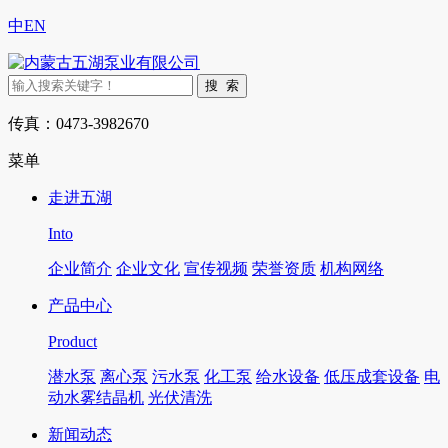
中
EN
传真：0473-3982670
菜单
走进五湖
Into
企业简介
企业文化
宣传视频
荣誉资质
机构网络
产品中心
Product
潜水泵
离心泵
污水泵
化工泵
给水设备
低压成套设备
电
动水雾结晶机
光伏清洗
新闻动态