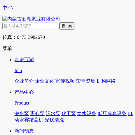
中
EN
传真：0473-3982670
菜单
走进五湖
Into
企业简介
企业文化
宣传视频
荣誉资质
机构网络
产品中心
Product
潜水泵
离心泵
污水泵
化工泵
给水设备
低压成套设备
电
动水雾结晶机
光伏清洗
新闻动态